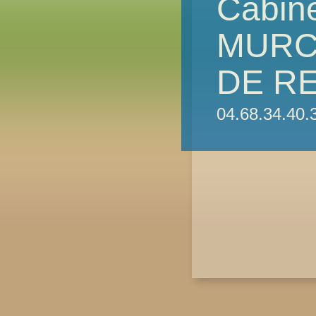
Cabin
MURCI
DE R
04.68.34.40.