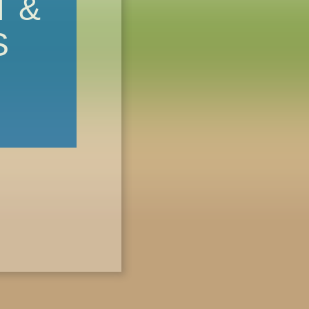
T &
S