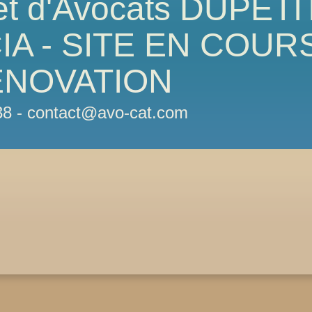
et d'Avocats DUPETI
A - SITE EN COUR
ENOVATION
38 - contact@avo-cat.com